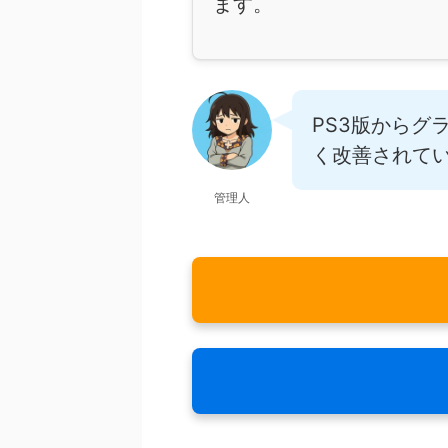
ます。
PS3版からグ
く改善されて
管理人