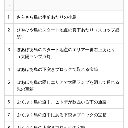
.
1
さらさら島の手前あたりの小島
2
ひやひや島のスタート地点の真下あたり（スコップ必
須）
3
ぼあぼあ島のスタート地点のエリア一番右上あたり
（太陽ランプ点灯）
4
ぼあぼあ島の下突きブロックで取れる宝箱
5
ぼあぼあ島の隠しエリアで太陽ランプを消して通れる
先の宝箱
6
ぷくぷく島の道中。ヒトデが数匹いる下の通路
7
ぷくぷく島の道中にある下突きブロックの宝箱
8
ぷくぷく島の上突きブロックの宝箱