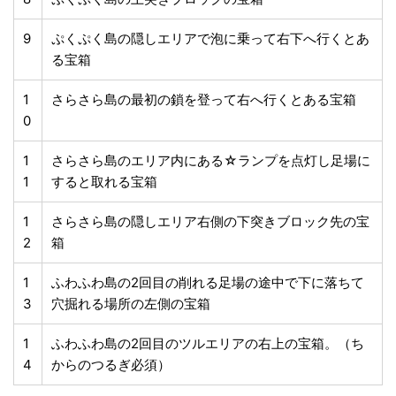
9
ぷくぷく島の隠しエリアで泡に乗って右下へ行くとあ
る宝箱
1
さらさら島の最初の鎖を登って右へ行くとある宝箱
0
1
さらさら島のエリア内にある☆ランプを点灯し足場に
1
すると取れる宝箱
1
さらさら島の隠しエリア右側の下突きブロック先の宝
2
箱
1
ふわふわ島の2回目の削れる足場の途中で下に落ちて
3
穴掘れる場所の左側の宝箱
1
ふわふわ島の2回目のツルエリアの右上の宝箱。（ち
4
からのつるぎ必須）