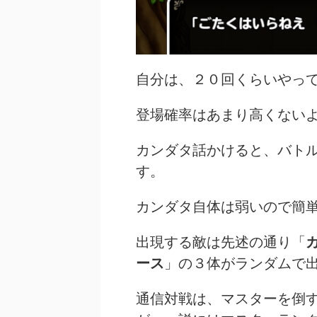
自分は、２０回くらいやっ
登場確率はあまり高くない
カンダタ話かけると、バト
す。
カンダタ自体は弱いので簡
出現する敵は先述の通り「
ース
」の３体がランダムで
通信対戦は、マスターを倒