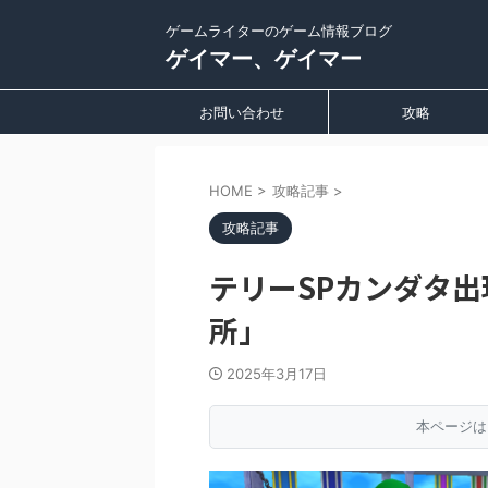
ゲームライターのゲーム情報ブログ
ゲイマー、ゲイマー
お問い合わせ
攻略
HOME
>
攻略記事
>
攻略記事
テリーSPカンダタ
所」
2025年3月17日
本ページは